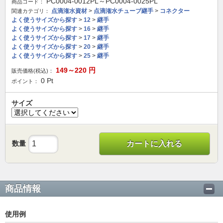
PC0004-0012PL～PC0004-0025PL
商品コード：
点滴潅水資材
>
点滴潅水チューブ継手
>
コネクター
関連カテゴリ：
よく使うサイズから探す
>
12
>
継手
よく使うサイズから探す
>
16
>
継手
よく使うサイズから探す
>
17
>
継手
よく使うサイズから探す
>
20
>
継手
よく使うサイズから探す
>
25
>
継手
149～220
円
販売価格(税込)：
0
Pt
ポイント：
サイズ
数量
カートに入れる
商品情報
使用例