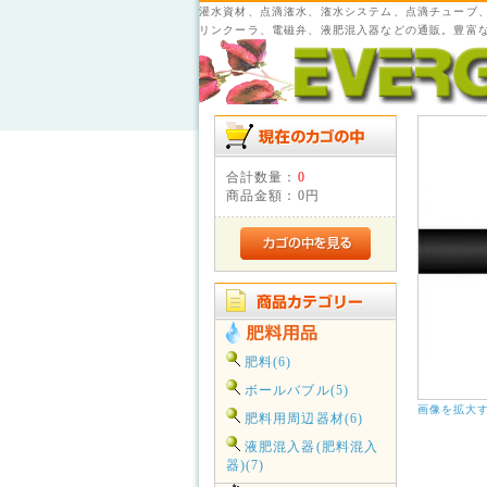
灌水資材、点滴潅水、潅水システム、点滴チューブ
リンクーラ、電磁弁、液肥混入器などの通販。豊富
合計数量：
0
商品金額：
0円
肥料(6)
ボールバブル(5)
画像を拡大
肥料用周辺器材(6)
液肥混入器(肥料混入
器)(7)