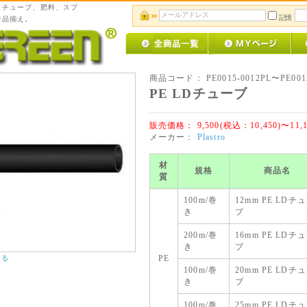
、チューブ、肥料、スプ
記憶
な品揃え。
商品コード：
PE0015-0012PL〜PE001
PE LDチューブ
販売価格：
9,500(税込：10,450)〜11,
メーカー：
Plastro
材
規格
商品名
質
100m/巻
12mm PE LDチ
き
ブ
200m/巻
16mm PE LDチ
き
ブ
する
PE
100m/巻
20mm PE LDチ
き
ブ
100m/巻
25mm PE LDチ