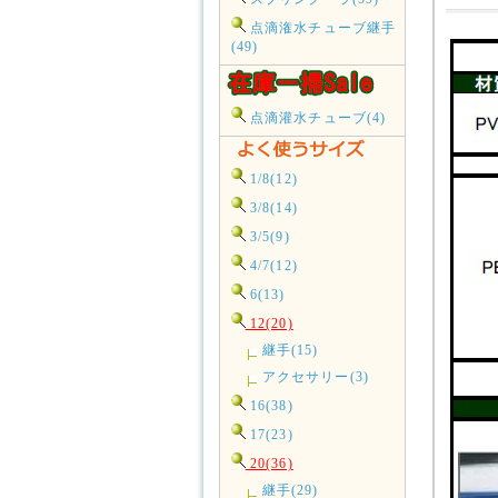
点滴潅水チューブ継手
(49)
点滴灌水チューブ(4)
1/8(12)
3/8(14)
3/5(9)
4/7(12)
6(13)
12(20)
継手(15)
アクセサリー(3)
16(38)
17(23)
20(36)
継手(29)