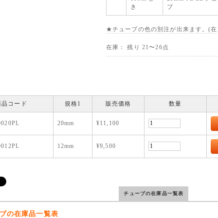
き
ブ
★チューブの色の別注が出来ます。(在
在庫： 残り 21〜26点
商品コード
規格1
販売価格
数量
0020PL
20mm
¥11,100
0012PL
12mm
¥9,500
チューブの在庫品一覧表
ブの在庫品一覧表