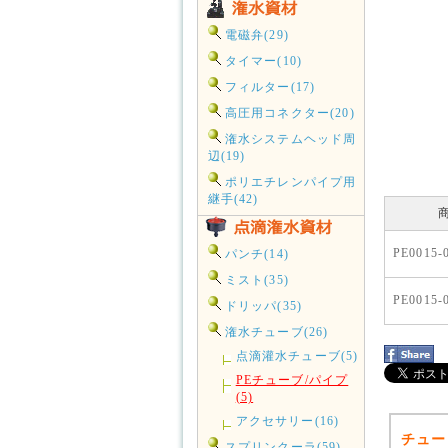
電磁弁(29)
タイマー(10)
フィルター(17)
高圧用コネクター(20)
潅水システムヘッド周
辺(19)
ポリエチレンパイプ用
継手(42)
PE0015-
パンチ(14)
ミスト(35)
PE0015-
ドリッパ(35)
潅水チューブ(26)
点滴灌水チューブ(5)
PEチューブ/パイプ
(5)
アクセサリー(16)
チュー
スプリンクーラ(59)