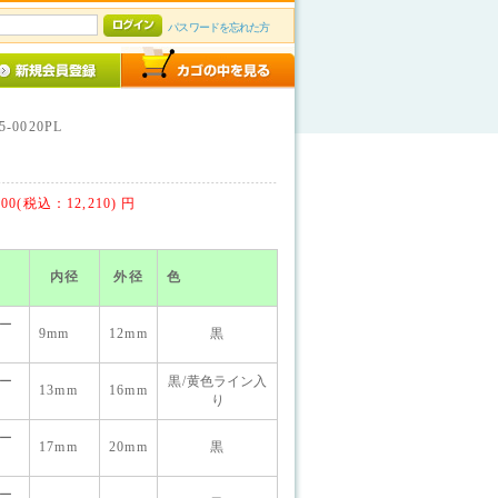
パスワードを忘れた方
5-0020PL
100(税込：12,210)
円
内径
外径
色
ュー
9mm
12mm
黒
ュー
黒/
黄色ライン入
13mm
16mm
り
ュー
17mm
20mm
黒
ュー