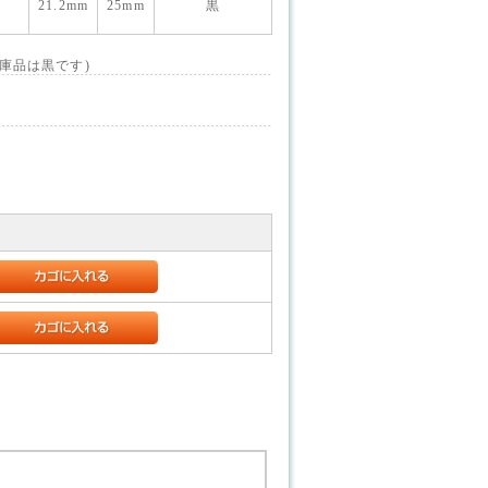
21.2mm
25mm
黒
庫品は黒です)