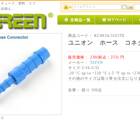
、チューブ、肥料、スプ
記憶
な品揃え。
商品コード：
KC0024-3165TE
ユニオン ホース コネ
販売価格：
230(税込：253)
円
メーカー：
TEFEN
サイズ:3/16-5/32
-20 °C up to +110 °C (-5 °F up to +23
その他のサイズは取り寄せ注文になり
在庫： 残り 100点
する