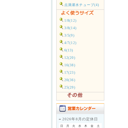
点滴灌水チューブ(4)
1/8(12)
3/8(14)
3/5(9)
4/7(12)
6(13)
12(20)
16(38)
17(23)
20(36)
25(29)
2026年8月の定休日
日
月
火
水
木
金
土