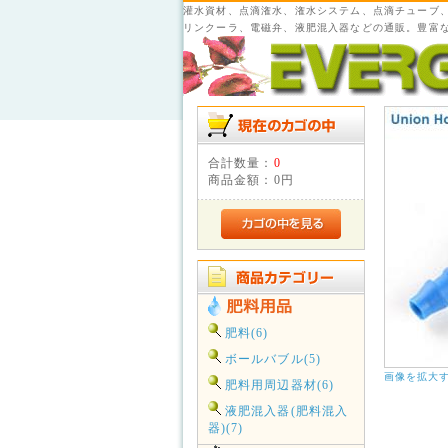
灌水資材、点滴潅水、潅水システム、点滴チューブ
リンクーラ、電磁弁、液肥混入器などの通販。豊富
合計数量：
0
商品金額：
0円
肥料(6)
ボールバブル(5)
画像を拡大
肥料用周辺器材(6)
液肥混入器(肥料混入
器)(7)