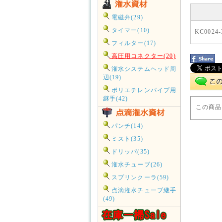
電磁弁(29)
タイマー(10)
KC0024-
フィルター(17)
高圧用コネクター(20)
潅水システムヘッド周
辺(19)
ポリエチレンパイプ用
継手(42)
この商品
パンチ(14)
ミスト(35)
ドリッパ(35)
潅水チューブ(26)
スプリンクーラ(59)
点滴潅水チューブ継手
(49)